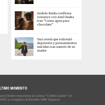
Andrés Baida confirma
romance con Azul Guaita
tras “Como agua para
chocolate”
Yuri revela que enfrentó
depresión y pensamientos
suicidas tras muerte de su
madre
LTIMO MOMENTO
arry Styles emociona al cantar “Cielito Lindo” en
DMX y conquista al Estadio GNP Seguros