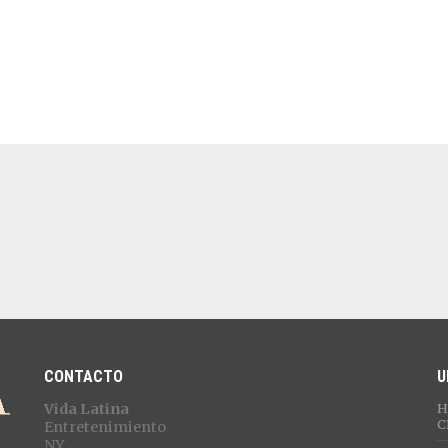
CONTACTO
U
Vida Latina
H
C
Entretenimiento
NY