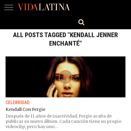
MÚSICA
BELLEZA
COCINA
SALUD
CINE-
ESTILO
ENGLISH
TV
ALL POSTS TAGGED "KENDALL JENNER
ENCHANTÉ"
CELEBRIDAD
Kendall Con Fergie
Después de 11 años de inactividad, Fergie acaba de
publicar su nuevo álbum. Cada canción tiene su propio
videoclip, pero hay uno...