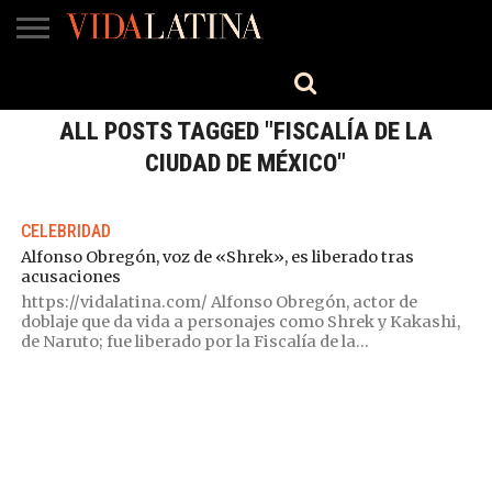
MÚSICA
BELLEZA
COCINA
SALUD
CINE-
ESTILO
ENGLISH
TV
ALL POSTS TAGGED "FISCALÍA DE LA
CIUDAD DE MÉXICO"
CELEBRIDAD
Alfonso Obregón, voz de «Shrek», es liberado tras
acusaciones
https://vidalatina.com/ Alfonso Obregón, actor de
doblaje que da vida a personajes como Shrek y Kakashi,
de Naruto; fue liberado por la Fiscalía de la...