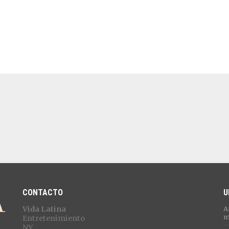
CONTACTO
U
Vida Latina
A
m
Entretenimiento
NY