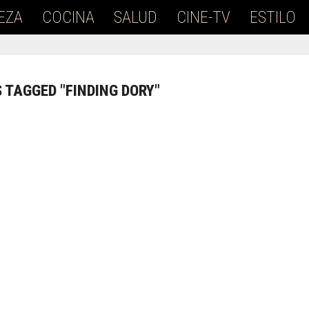
EZA
COCINA
SALUD
CINE-TV
ESTILO
 TAGGED "FINDING DORY"