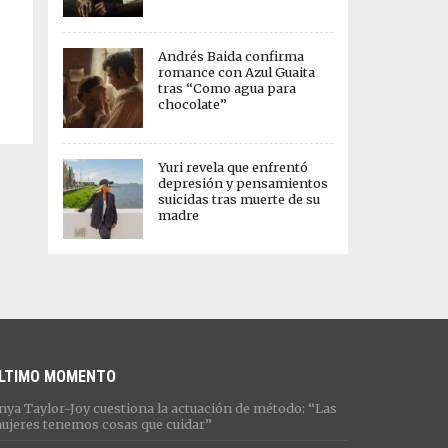
Andrés Baida confirma
romance con Azul Guaita
tras “Como agua para
chocolate”
Yuri revela que enfrentó
depresión y pensamientos
suicidas tras muerte de su
madre
LTIMO MOMENTO
nya Taylor-Joy cuestiona la actuación de método: “Las
ujeres tenemos cosas que cuidar”