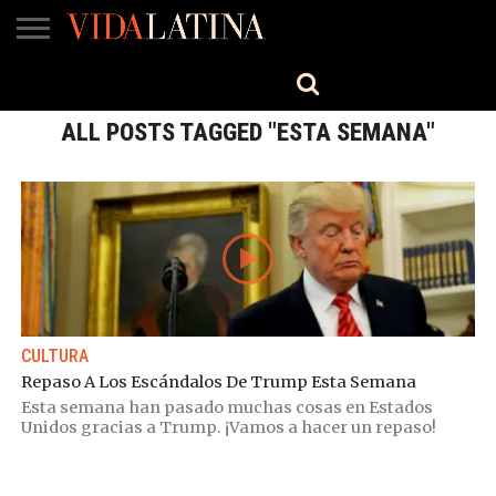
MÚSICA
BELLEZA
COCINA
SALUD
CINE-
ESTILO
ENGLISH
TV
ALL POSTS TAGGED "ESTA SEMANA"
CULTURA
Repaso A Los Escándalos De Trump Esta Semana
Esta semana han pasado muchas cosas en Estados
Unidos gracias a Trump. ¡Vamos a hacer un repaso!