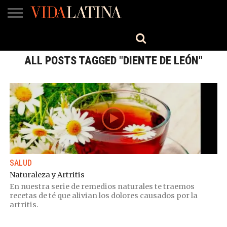
MÚSICA
BELLEZA
COCINA
SALUD
CINE-
ESTILO
ENGLISH
TV
ALL POSTS TAGGED "DIENTE DE LEÓN"
SALUD
Naturaleza y Artritis
En nuestra serie de remedios naturales te traemos
recetas de té que alivian los dolores causados por la
artritis.