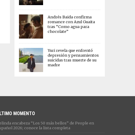
Andrés Baida confirma
romance con Azul Guaita
tras “Como agua para
chocolate”
Yuri revela que enfrentó
depresión y pensamientos
suicidas tras muerte de su
madre
LTIMO MOMENTO
elinda encabeza “Los 50 más bellos” de People en
spañol 2026; conoce la lista completa