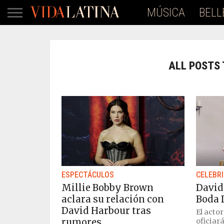
MÚSICA
BELL
ALL POSTS
ESPECTÁCULOS
CELEBR
Millie Bobby Brown
David
aclara su relación con
Boda 
David Harbour tras
El acto
rumores
oficiar