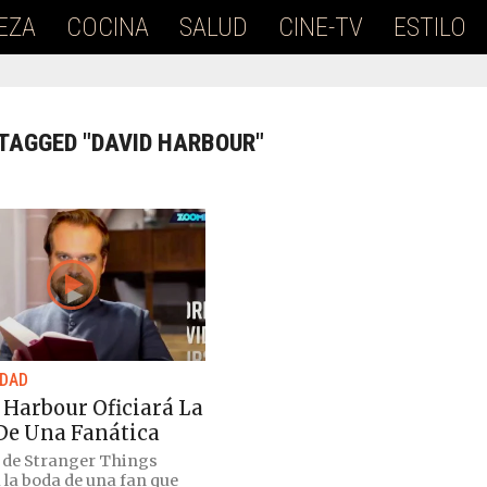
EZA
COCINA
SALUD
CINE-TV
ESTILO
 TAGGED "DAVID HARBOUR"
IDAD
 Harbour Oficiará La
De Una Fanática
r de Stranger Things
á la boda de una fan que