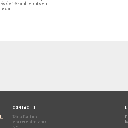
ás de 130 mil retuits en
e un...
CONTACTO
U
Vida Latina
B
E
Entretenimiento
NY