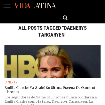
MÚSICA
BELLEZA
COCINA
SALUD
CINE-
ESTILO
ENGLISH
TV
ALL POSTS TAGGED "DAENERYS
TARGARYEN"
CINE-TV
Emilia Clarcke Ya Grabó Su Última Escena De Game of
Thrones
Los seguidores de Game of Thrones nunca olvidarán a
Emilia Clarke como la feroz Daenerys Targaryen. La