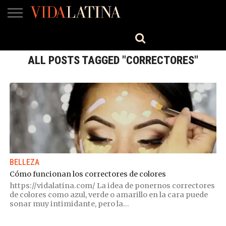
MÚSICA
BELLEZA
COCINA
SALUD
CINE-
ESTILO
ENGLISH
TV
ALL POSTS TAGGED "CORRECTORES"
BELLEZA
Cómo funcionan los correctores de colores
https://vidalatina.com/ La idea de ponernos correctores
de colores como azul, verde o amarillo en la cara puede
sonar muy intimidante, pero la...