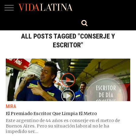
MÚSICA
BELLEZA
COCINA
SALUD
CINE-
ESTILO
ENGLISH
TV
ALL POSTS TAGGED "CONSERJE Y
ESCRITOR"
MIRA
El Premiado Escritor Que Limpia El Metro
Este argentino de 44 años es conserje en el metro de
Buenos Aires. Pero su situación laboral no le ha
impedido ser...