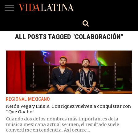
MÚSICA
BELLEZA
COCINA
SALUD
CINE-
ESTILO
ENGLISH
TV
ALL POSTS TAGGED "COLABORACIÓN"
REGIONAL MEXICANO
Netón Vega y Luis R. Conriquez vuelven a conquistar con
“Qué Gacho”
Cuando dos de los nombres más importantes de la
música mexicana actual se unen, el resultado suele
convertirse en tendencia. Así ocurre...