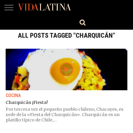
MÚSICA
BELLEZA
COCINA
SALUD
CINE-
ESTILO
ENGLISH
TV
ALL POSTS TAGGED "CHARQUICÁN"
COCINA
Charquicán ¡Fiesta!
Por tercera vez el pequeño pueblo chileno, Chacayes, es
sede de la «Fiesta del Charquicán». Charquicán es un
platillo típico de Chile,...