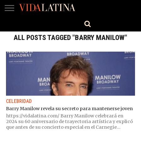
MÚSICA
BELLEZA
COCINA
SALUD
CINE-
ESTILO
ENGLISH
TV
ALL POSTS TAGGED "BARRY MANILOW"
CELEBRIDAD
Barry Manilow revela su secreto para mantenerse joven
https://vidalatina.com/ Barry Manilow celebrará en
2024 su 60 aniversario de trayectoria artística y explicó
que antes de su concierto especial en el Carnegie...