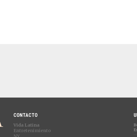
CONTACTO
U
Vida Latina
B
E
Entretenimiento
NY