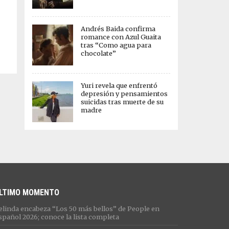
Andrés Baida confirma
romance con Azul Guaita
tras “Como agua para
chocolate”
Yuri revela que enfrentó
depresión y pensamientos
suicidas tras muerte de su
madre
LTIMO MOMENTO
elinda encabeza “Los 50 más bellos” de People en
spañol 2026; conoce la lista completa