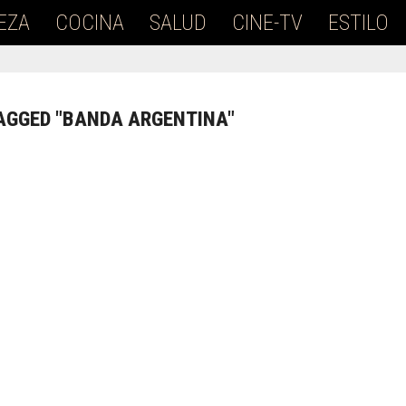
EZA
COCINA
SALUD
CINE-TV
ESTILO
AGGED "BANDA ARGENTINA"