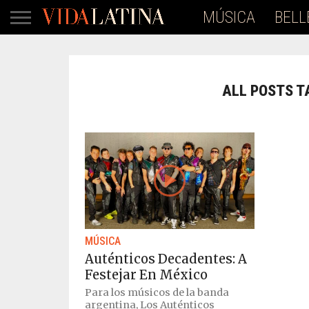
MÚSICA
BELL
ALL POSTS T
MÚSICA
Auténticos Decadentes: A
Festejar En México
Para los músicos de la banda
argentina, Los Auténticos