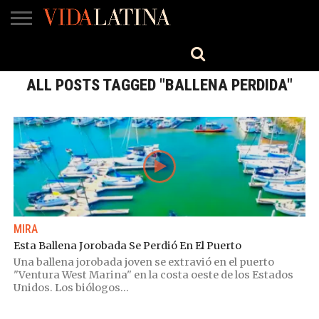
MÚSICA
BELLEZA
COCINA
SALUD
CINE-
ESTILO
ENGLISH
TV
ALL POSTS TAGGED "BALLENA PERDIDA"
MIRA
Esta Ballena Jorobada Se Perdió En El Puerto
Una ballena jorobada joven se extravió en el puerto
"Ventura West Marina" en la costa oeste de los Estados
Unidos. Los biólogos...