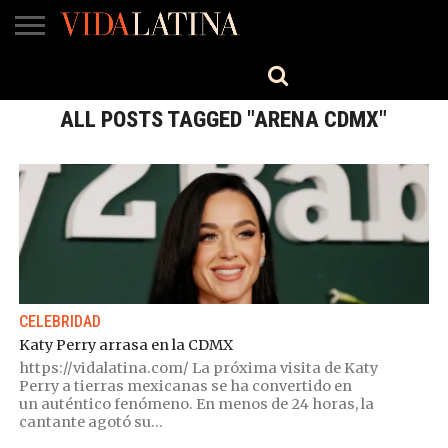
MÚSICA
BELLEZA
COCINA
SALUD
CINE-
ESTILO
ENGLISH
TV
ALL POSTS TAGGED "ARENA CDMX"
CELEBRIDAD
Katy Perry arrasa en la CDMX
https://vidalatina.com/ La próxima visita de Katy
Perry a tierras mexicanas se ha convertido en
un auténtico fenómeno. En menos de 24 horas, la
cantante agotó su...