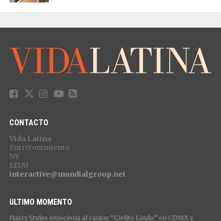
CONTACTO
Vida Latina
Entretenimiento
NY
EEUU
interactive@mundialgroup.net
ULTIMO MOMENTO
Harry Styles emociona al cantar “Cielito Lindo” en CDMX y