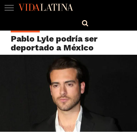
MÚSICA
BELLEZA
COCINA
SALUD
CINE-
ESTILO
ENGLISH
CELEBRIDAD
TV
Pablo Lyle podría ser
deportado a México