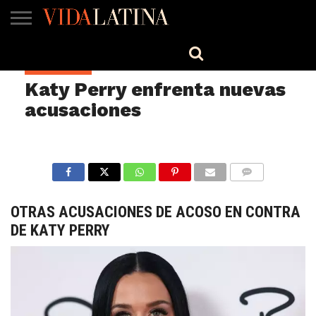
MÚSICA
BELLEZA
COCINA
SALUD
CINE-
ESTILO
ENGLISH
CELEBRIDAD
TV
Katy Perry enfrenta nuevas
acusaciones
COMMENTS
OTRAS ACUSACIONES DE ACOSO EN CONTRA
DE KATY PERRY