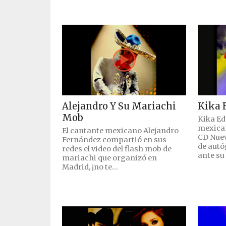
Alejandro Y Su Mariachi
Kika 
Mob
Kika Ed
mexica
El cantante mexicano Alejandro
CD Nuev
Fernández compartió en sus
de autó
redes el video del flash mob de
ante su 
mariachi que organizó en
Madrid, ¡no te...