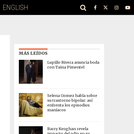
ENGLISH
MÁS LEÍDOS
Lupillo Rivera anuncia boda
con Taina Pimentel
Selena Gomez habla sobre
su trastorno bipolar: así
enfrenta los episodios
maníacos
Barry Keoghan revela
impacto del odio en su