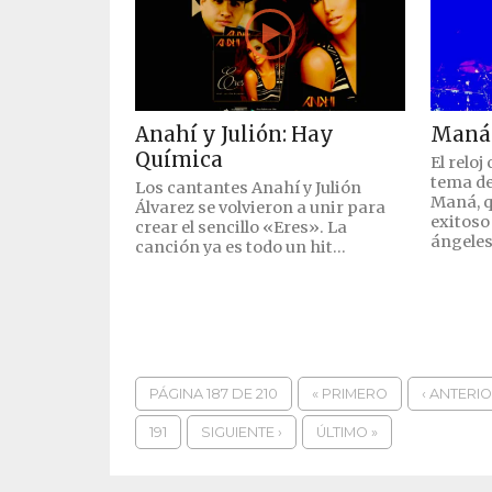
Anahí y Julión: Hay
Maná 
Química
El relo
tema de
Los cantantes Anahí y Julión
Maná, q
Álvarez se volvieron a unir para
exitoso
crear el sencillo «Eres». La
ángeles.
canción ya es todo un hit...
PÁGINA 187 DE 210
« PRIMERO
‹ ANTERI
191
SIGUIENTE ›
ÚLTIMO »