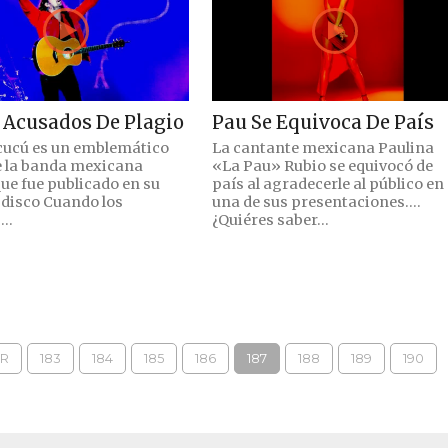
Acusados De Plagio
Pau Se Equivoca De País
j cucú es un emblemático
La cantante mexicana Paulina
 la banda mexicana
«La Pau» Rubio se equivocó de
ue fue publicado en su
país al agradecerle al público en
 disco Cuando los
una de sus presentaciones….
..
¿Quiéres saber...
OR
183
184
185
186
187
188
189
190