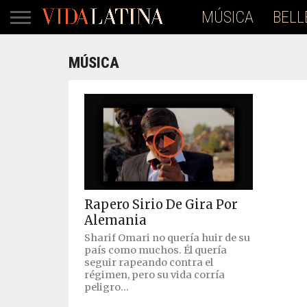
MÚSICA
BELL
MÚSICA
Rapero Sirio De Gira Por
Alemania
Sharif Omari no quería huir de su
país como muchos. Él quería
seguir rapeando contra el
régimen, pero su vida corría
peligro...