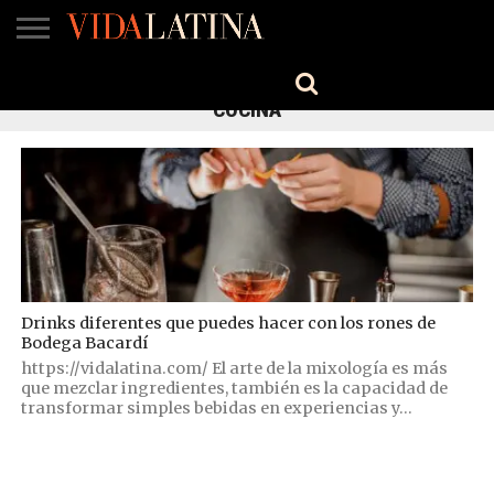
MÚSICA
BELLEZA
COCINA
SALUD
CINE-
ESTILO
ENGLISH
COCINA
TV
Drinks diferentes que puedes hacer con los rones de
Bodega Bacardí
https://vidalatina.com/ El arte de la mixología es más
que mezclar ingredientes, también es la capacidad de
transformar simples bebidas en experiencias y...